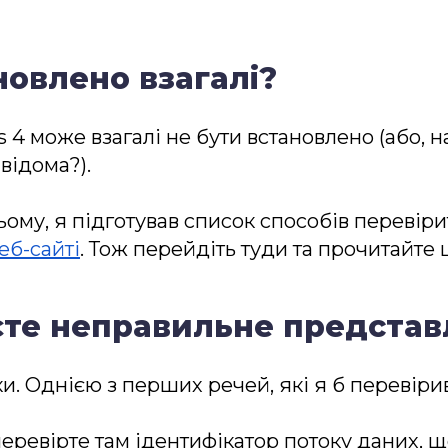
овлено взагалі?
s 4 може взагалі не бути встановлено (або,
відома?).
му, я підготував список способів перевіри
еб-сайті
. Тож перейдіть туди та прочитайте 
єте неправильне представ
и. Однією з перших речей, які я б перевірив
еревірте там ідентифікатор потоку даних, щ