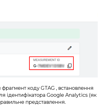
ти фрагмент коду GTAG , встановлення
я ідентифікатора Google Analytics (як
еправильне представлення.