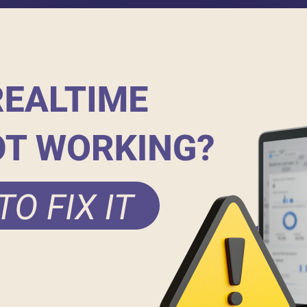
ft Digital Transformation
Контак
Карʼєра