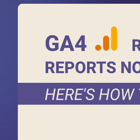
Умови використання
Політика приватності
©2026 Svitso
Індустрія
Про нас
Кейси