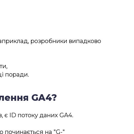
 наприклад, розробники випадково
ти,
ці поради.
лення GA4?
, є ID потоку даних GA4.
о починається на "G-"