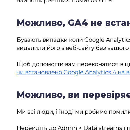
найпоширеніших помилок GTM.
Можливо, GA4 не встан
Бувають випадки коли Google Analytic
видалили його з веб-сайту без вашого 
Щоб допомогти вам переконатися в цьо
чи встановлено Google Analytics 4 на в
Можливо, ви перевіря
Ми всі люди, і іноді ми робимо помилк
Перейдіть до Admin > Data streams і п