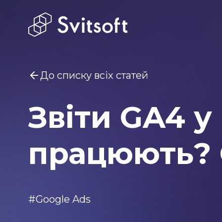
До списку всіх статей
Звіти GA4 у
Вам може бути цікаво
Marketin
працюють? 
Головна
Послуги
#Google Ads