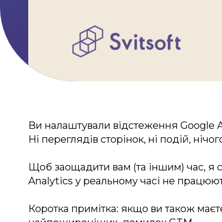
Умови використання
Політика приватності
©2026 Svitso
Ви налаштували відстеження Google Ana
Ні переглядів сторінок, ні подій, ніч
Щоб заощадити вам (та іншим) час, я 
Analytics у реальному часі не працюют
Коротка примітка: якщо ви також має