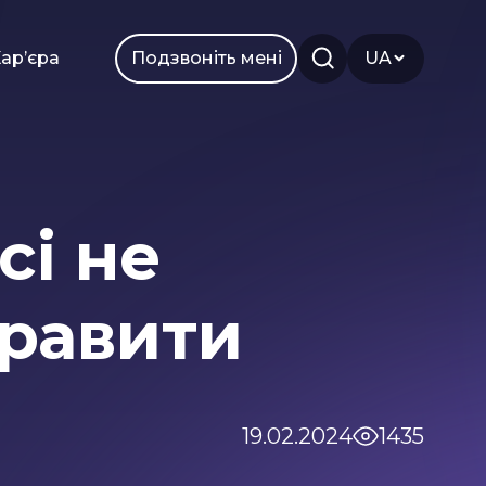
арʼєра
Подзвоніть мені
UA
сі не
Smm
Branding
правити
19.02.2024
1435