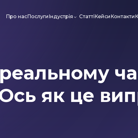
Про нас
Послуги
Індустрія
Статті
Кейси
Контакти
К
 реальному ча
g
Meta Ads
Web-dev
PPC
Seo
Ось як це ви
Статті
Автори