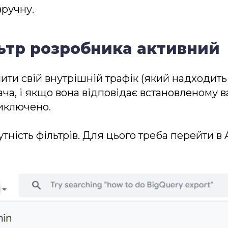
вручну.
льтр розробника активний
ити свій внутрішній трафік (який надходить 
ача, і якщо вона відповідає встановленому 
виключено.
ність фільтрів. Для цього треба перейти в A