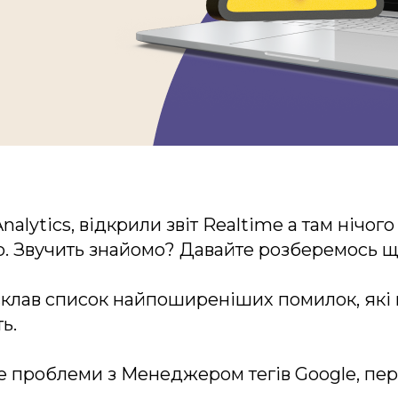
ft Digital Transformation
lytics, відкрили звіт Realtime а там нічого 
ого. Звучить знайомо? Давайте розберемось що
склав список найпоширеніших помилок, які 
ь.
те проблеми з Менеджером тегів Google, пе