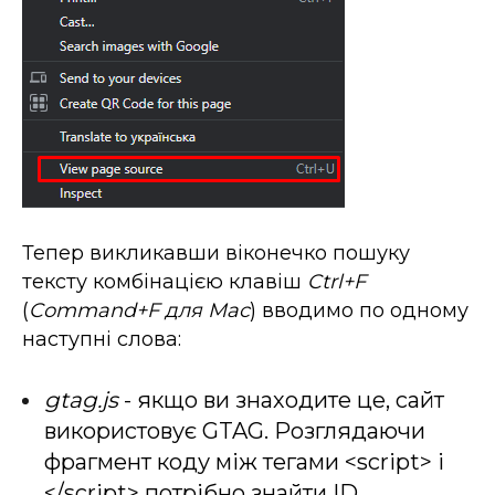
Тепер викликавши віконечко пошуку
тексту комбінацією клавіш
Ctrl+F
(
Command+F для Mac
) вводимо по одному
наступні слова:
gtag.js
- якщо ви знаходите це, сайт
використовує GTAG. Розглядаючи
фрагмент коду між тегами <script> і
</script> потрібно знайти ID