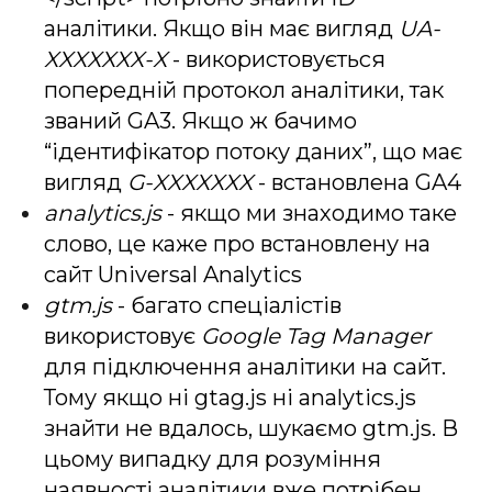
аналітики. Якщо він має вигляд
UA-
XXXXXXX-X
- використовується
попередній протокол аналітики, так
званий GA3. Якщо ж бачимо
“ідентифікатор потоку даних”, що має
вигляд
G-XXXXXXX
- встановлена GA4
analytics.js
- якщо ми знаходимо таке
слово, це каже про встановлену на
сайт Universal Analytics
gtm.js
- багато спеціалістів
використовує
Google Tag Manager
для підключення аналітики на сайт.
Тому якщо ні gtag.js ні analytics.js
знайти не вдалось, шукаємо gtm.js. В
цьому випадку для розуміння
наявності аналітики вже потрібен