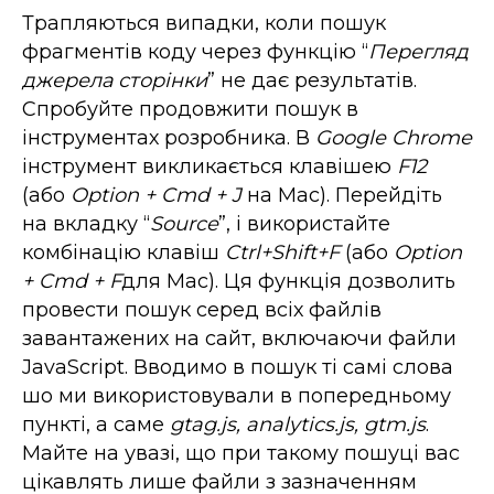
Трапляються випадки, коли пошук
фрагментів коду через функцію “
Перегляд
джерела сторінки
” не дає результатів.
Спробуйте продовжити пошук в
інструментах розробника. В
Google Chrome
інструмент викликається клавішею
F12
(або
Option + Cmd + J
на Mac). Перейдіть
на вкладку “
Source
”, і використайте
комбінацію клавіш
Ctrl+Shift+F
(або
Option
+ Cmd + F
для Mac). Ця функція дозволить
провести пошук серед всіх файлів
завантажених на сайт, включаючи файли
JavaScript. Вводимо в пошук ті самі слова
шо ми використовували в попередньому
пункті, а саме
gtag.js,
analytics.js, gtm.js
.
Майте на увазі, що при такому пошуці вас
цікавлять лише файли з зазначенням