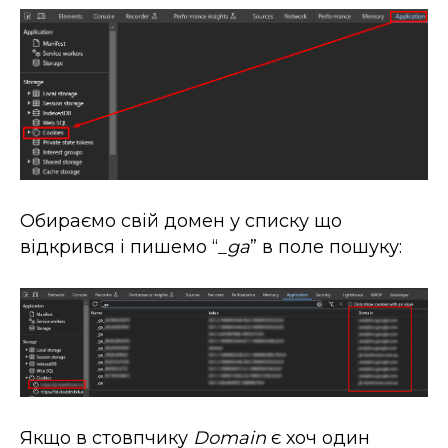
Обираємо свій домен у списку що
відкрився і пишемо “
_ga
” в поле пошуку:
Якщо в стовпчику
Domain
є хоч один