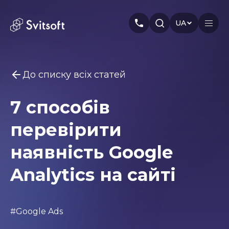
UA
До списку всіх статей
Головна
7 способів
Послуги
Вам може бути цікаво
перевірити
Marketing
Meta Ads
Web-dev
PPC
Індустрія
Seo
Smm
Branding
наявність Google
Про нас
Analytics на сайті
Кейси
Статті
#Google Ads
Автори