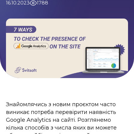
16.10.2023
1788
Умови використання
Контакти
Політика приватності
©2026 Svitsoft Digital Transformation
Карʼєра
Умови використання
Політика приватності
©2026 Svitsoft Digital Transformation
Знайомлячись з новим проєктом часто
виникає потреба перевірити наявність
Google Analytics на сайті. Розглянемо
кілька способів з числа яких ви можете