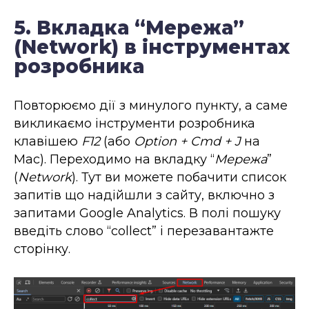
5. Вкладка “Мережа”
(Network) в інструментах
розробника
Повторюємо дії з минулого пункту, а саме
викликаємо інструменти розробника
клавішею
F12
(або
Option + Cmd + J
на
Mac). Переходимо на вкладку “
Мережа
”
(
Network
). Тут ви можете побачити список
запитів що надійшли з сайту, включно з
запитами Google Analytics. В полі пошуку
введіть слово “collect” і перезавантажте
сторінку.