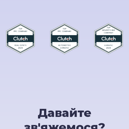
Давайте
зв'яжемося?