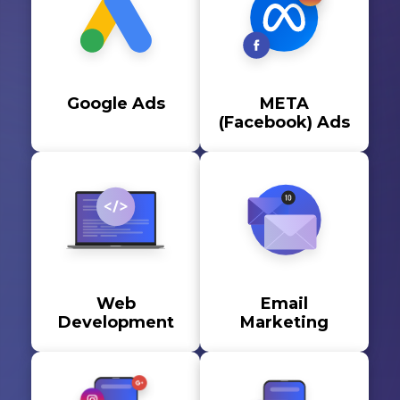
Умови використання
Контакти
Політика приватності
©2026 Svitsoft Digital Transformation
Карʼєра
Google Ads
META
(Facebook) Ads
Умови використання
Політика приватності
©2026 Svitsoft Digital Transformation
Web
Email
Development
Marketing