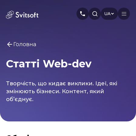
UA
Головна
Головна
Статті Web-dev
Послуги
Вам може бути цікаво
Marketing
Meta Ads
PPC
Seo
Індустрія
Творчість, що кидає виклики. Ідеї, які
Smm
Branding
Про нас
змінюють бізнеси. Контент, який
об’єднує.
Кейси
Статті
Автори