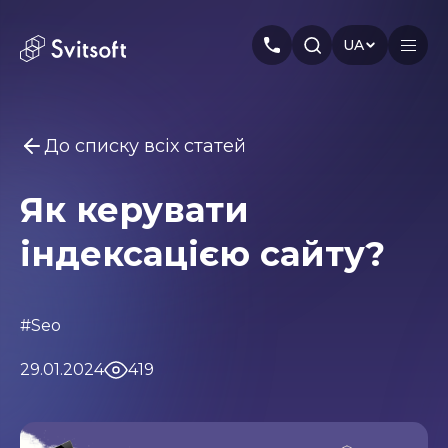
UA
До списку всіх статей
Головна
Як керувати
Послуги
Вам може бути цікаво
індексацією сайту?
Marketing
Meta Ads
Web-dev
PPC
Індустрія
Seo
Smm
Branding
Про нас
#Seo
Кейси
29.01.2024
419
Статті
Автори