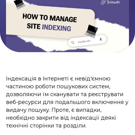
Умови використання
Контакти
Політика приватності
©2026 Svitsoft Digital Transformation
Карʼєра
Індексація в Інтернеті є невід'ємною
Умови використання
частиною роботи пошукових систем,
Політика приватності
дозволяючи їм сканувати та реєструвати
©2026 Svitsoft Digital Transformation
веб-ресурси для подальшого включення у
видачу пошуку. Проте, є випадки,
необхідно закрити від індексації деякі
технічні сторінки та розділи.