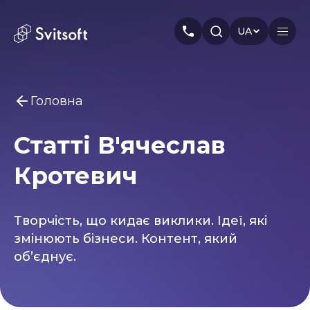
UA
Головна
Головна
Статті В'ячеслав
Послуги
Вам може бути цікаво
Кротевич
Marketing
Meta Ads
Web-dev
PPC
Індустрія
Seo
Smm
Branding
Про нас
Творчість, що кидає виклики. Ідеї, які
змінюють бізнеси. Контент, який
Кейси
об’єднує.
Статті
Автори