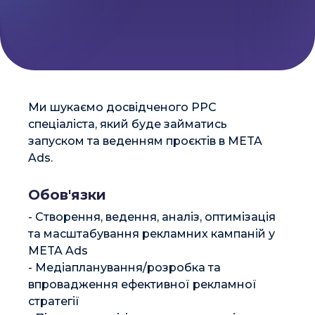
Terms of Use
Contacts
Privacy Policy
©2026 Svitsoft Digital Transformation
Career
Ми шукаємо досвідченого PPC 
спеціаліста, який буде займатись 
запуском та веденням проєктів в META 
Ads.
Обов'язки
Terms of Use
Privacy Policy
- Створення, ведення, аналіз, оптимізація 
та масштабування рекламних кампаній у 
©2026 Svitsoft Digital Transformation
META Ads

- Медіапланування/розробка та 
впровадження ефективної рекламної 
стратегії
