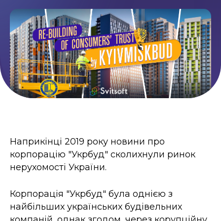
Умови використання
Контакти
Політика приватності
©2026 Svitsoft Digital Transformation
Карʼєра
Умови використання
Наприкінці 2019 року новини про
Політика приватності
корпорацію "Укрбуд" сколихнули ринок
©2026 Svitsoft Digital Transformation
нерухомості України.
Корпорація "Укрбуд" була однією з
найбільших українських будівельних
компаній, однак згодом, через корупційну