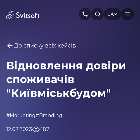
UA
До списку всіх кейсів
Головна
Відновлення довіри
Послуги
Вам може бути цікаво
споживачів
Marketing
Meta Ads
Web-dev
PPC
Індустрія
Seo
Smm
Branding
"Київміськбудом"
Про нас
Кейси
#Marketing
#Branding
Статті
12.07.2023
487
Автори