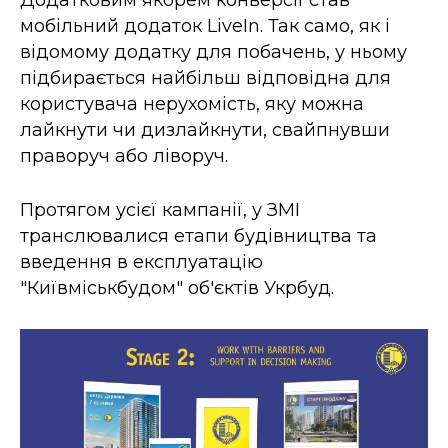
Додатковим якорем конверсії став
мобільний додаток LiveIn. Так само, як і
відомому додатку для побачень, у ньому
підбирається найбільш відповідна для
користувача нерухомість, яку можна
лайкнути чи дизлайкнути, свайпнувши
праворуч або ліворуч.
Протягом усієї кампанії, у ЗМІ
транслювалися етапи будівництва та
введення в експлуатацію
"Київміськбудом" об'єктів Укрбуд.