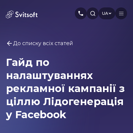
UA
До списку всіх статей
Головна
Гайд по
Послуги
Вам може бути цікаво
налаштуваннях
Marketing
Meta Ads
Web-dev
PPC
Індустрія
Seo
Smm
Branding
рекламної кампанії з
Про нас
ціллю Лідогенерація
Кейси
у Facebook
Статті
Автори