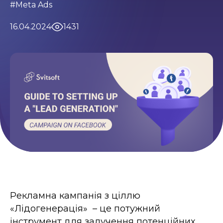
#Meta Ads
Умови використання
Контакти
Політика приватності
16.04.2024
1431
©2026 Svitsoft Digital Transformation
Карʼєра
Умови використання
Політика приватності
©2026 Svitsoft Digital Transformation
Рекламна кампанія з ціллю
«Лідогенерація» – це потужний
інструмент для залучення потенційних