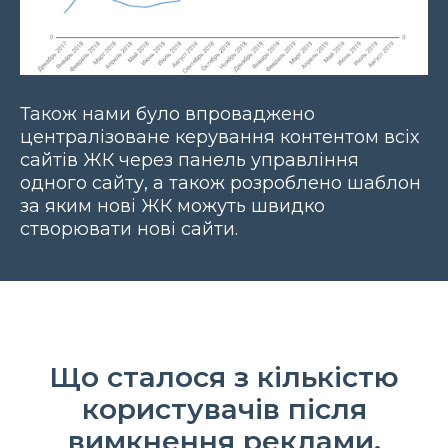
Також нами було впроваджено
централізоване керування контентом всіх
сайтів ЖК через панель управління
одного сайту, а також розроблено шаблон
за яким нові ЖК можуть швидко
створювати нові сайти.
Що сталося з кількістю
користувачів після
вимкнення реклами.