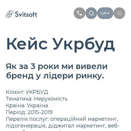
UA
Кейс Укрбуд
Головна
Послуги
Вам може бути цікаво
Як за 3 роки ми вивели
Marketing
Meta Ads
Web-dev
PPC
Індустрія
бренд у лідери ринку.
Seo
Smm
Branding
Про нас
Клієнт: УКРБУД
Тематика: Нерухомість
Кейси
Країна: Україна
Період: 2015-2019
Статті
Перелік послуг: операційний маркетинг,
лідогенерація, діджитал маркетинг, веб-
Автори