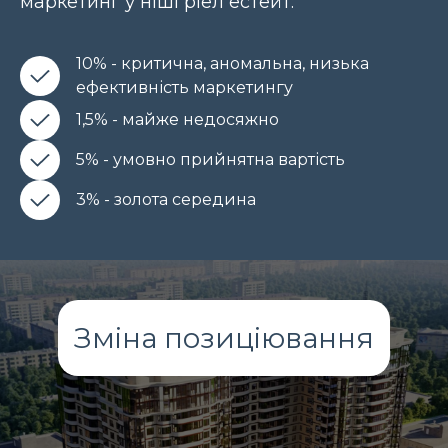
маркетинг у ніші ріел естейт:
10% - критична, аномальна, низька
ефективність маркетингу
1,5% - майже недосяжно
5% - умовно прийнятна вартість
3% - золота середина
Зміна позиціювання