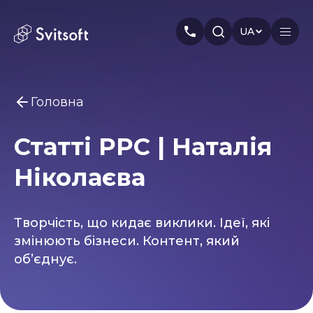
UA
Головна
Головна
Статті PPC | Наталія
Послуги
Вам може бути цікаво
Ніколаєва
Marketing
Meta Ads
Web-dev
PPC
Індустрія
Seo
Smm
Branding
Про нас
Творчість, що кидає виклики. Ідеї, які
змінюють бізнеси. Контент, який
Кейси
об’єднує.
Статті
Автори