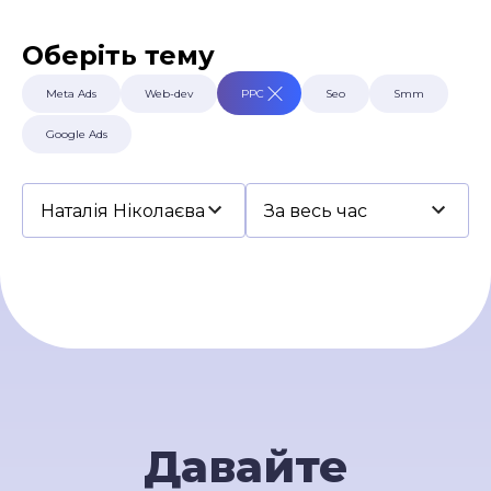
Умови використання
Контакти
Оберіть тему
Політика приватності
©2026 Svitsoft Digital Transformation
Meta Ads
Web-dev
PPC
Seo
Smm
Карʼєра
Google Ads
Умови використання
Політика приватності
©2026 Svitsoft Digital Transformation
Давайте