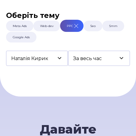
Умови використання
Контакти
Оберіть тему
Політика приватності
©2026 Svitsoft Digital Transformation
Meta Ads
Web-dev
PPC
Seo
Smm
Карʼєра
Google Ads
Умови використання
Політика приватності
©2026 Svitsoft Digital Transformation
Давайте