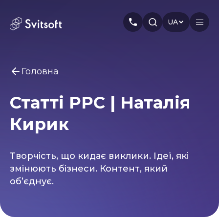
UA
Головна
Головна
Статті PPC | Наталія
Послуги
Вам може бути цікаво
Кирик
Marketing
Meta Ads
Web-dev
PPC
Індустрія
Seo
Smm
Branding
Про нас
Творчість, що кидає виклики. Ідеї, які
змінюють бізнеси. Контент, який
Кейси
об’єднує.
Статті
Автори