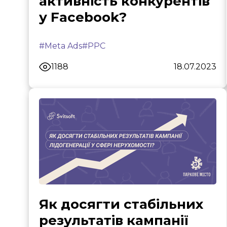
активність конкурентів
у Facebook?
#Meta Ads
#PPC
1188
18.07.2023
Умови використання
Політика приватності
©2026 Svitso
Як досягти стабільних
результатів кампанії