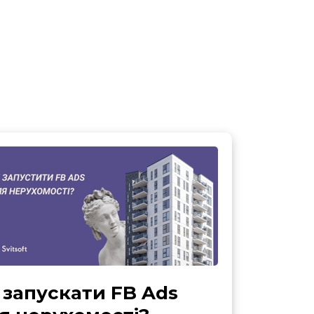
ти
 запускати FB Ads