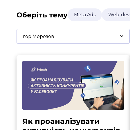
Умови використання
Політика приватності
©2026 Svitso
Індустрія
Оберіть тему
Meta Ads
Web-dev
Про нас
Кейси
Як проаналізувати