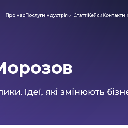
Про нас
Послуги
Індустрія
Статті
Кейси
Контакти
К
 Морозов
g
Meta Ads
Web-dev
PPC
Seo
Статті
ики. Ідеї, які змінюють бізн
Автори