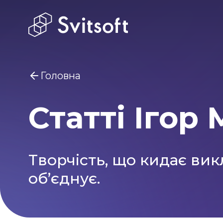
Головна
Статті Ігор
Вам може бути цікаво
Marketin
Головна
Творчість, що кидає викл
об’єднує.
Послуги