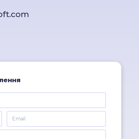
oft.com
млення