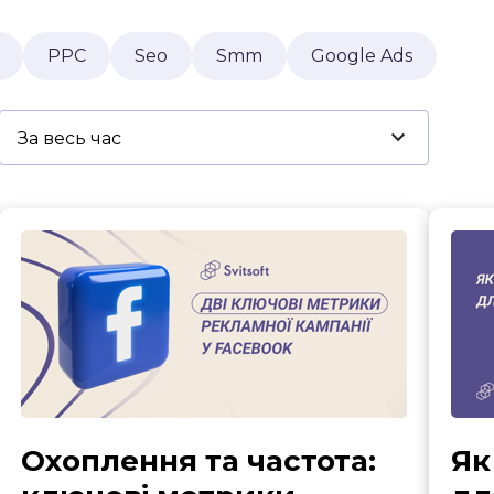
ft Digital Transformation
Контак
PPC
Seo
Smm
Google Ads
Карʼєра
Охоплення та частота:
Як