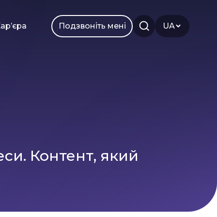
арʼєра
Подзвоніть мені
UA
Smm
Branding
еси. Контент, який