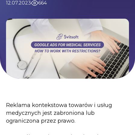
12.07.2023
664
Warunki korzystania
Kontakty
Polityka prywatności
©2026 Svitsoft Digital Transformation
Kariera
Warunki korzystania
Polityka prywatności
©2026 Svitsoft Digital Transformation
Reklama kontekstowa towarów i usług
medycznych jest zabroniona lub
ograniczona przez prawo.