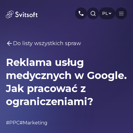
PL
Do listy wszystkich spraw
Główny
Reklama usług
Usługi
Możesz być zainteresowany
medycznych w Google.
Marketing
Meta Ads
Web-dev
PPC
Przemysł
Seo
Smm
Branding
Jak pracować z
O nas
ograniczeniami?
Cases
Artykuły
#PPC
#Marketing
Autorzy