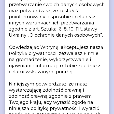
przetwarzanie swoich danych osobowych
Warunki korzystania
oraz potwierdzasz, że zostałeś
Kontakty
Polityka prywatności
poinformowany o sposobie i celu oraz
©2026 Svitsoft Digital Transformation
innych warunkach ich przetwarzania
Kariera
zgodnie z art. Sztuka. 6, 8, 10, 11 Ustawy
Ukrainy „O ochronie danych osobowych”.
Odwiedzając Witrynę, akceptujesz naszą
Politykę prywatności, zezwalasz Firmie
na gromadzenie, wykorzystywanie i
ujawnianie informacji o Tobie zgodnie z
celami wskazanymi poniżej.
Warunki korzystania
Polityka prywatności
Niniejszym potwierdzasz, że masz
©2026 Svitsoft Digital Transformation
wystarczającą zdolność prawną i
zdolność prawną zgodnie z prawem
Twojego kraju, aby wyrazić zgodę na
niniejszą politykę prywatności i wyrazić