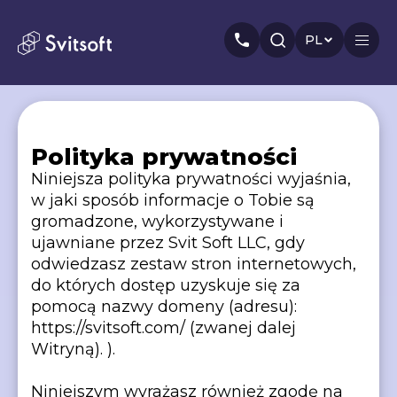
PL
Główny
Polityka prywatności
Niniejsza polityka prywatności wyjaśnia,
Usługi
Możesz być zainteresowany
w jaki sposób informacje o Tobie są
Marketing
Meta Ads
Web-dev
PPC
gromadzone, wykorzystywane i
Przemysł
ujawniane przez Svit Soft LLC, gdy
Seo
Smm
Branding
odwiedzasz zestaw stron internetowych,
O nas
do których dostęp uzyskuje się za
pomocą nazwy domeny (adresu):
Cases
https://svitsoft.com/ (zwanej dalej
Witryną). ).
Artykuły
Niniejszym wyrażasz również zgodę na
Autorzy