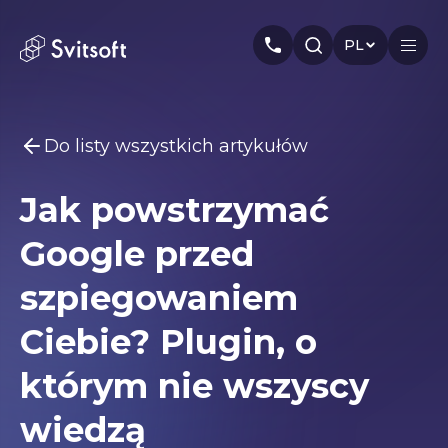
PL
Do listy wszystkich artykułów
Główny
Jak powstrzymać
Usługi
Możesz być zainteresowany
Google przed
Marketing
Meta Ads
Web-dev
PPC
Przemysł
Seo
Smm
Branding
szpiegowaniem
O nas
Ciebie? Plugin, o
Cases
którym nie wszyscy
Artykuły
wiedzą
Autorzy