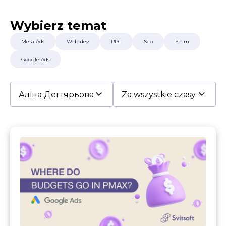
Warunki korzystania
Kontakty
Wybierz temat
Polityka prywatności
©2026 Svitsoft Digital Transformation
Meta Ads
Web-dev
PPC
Seo
Smm
Kariera
Google Ads
Warunki korzystania
Polityka prywatności
©2026 Svitsoft Digital Transformation