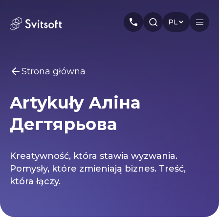
PL
Strona główna
Główny
Artykuły Аліна
Usługi
Możesz być zainteresowany
Дегтярьова
Marketing
Meta Ads
Web-dev
PPC
Przemysł
Seo
Smm
Branding
O nas
Kreatywność, która stawia wyzwania.
Pomysły, które zmieniają biznes. Treść,
Cases
która łączy.
Artykuły
Autorzy